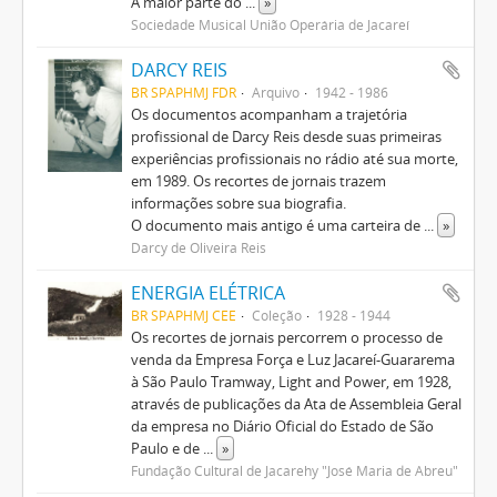
A maior parte do
...
»
Sociedade Musical União Operária de Jacareí
DARCY REIS
BR SPAPHMJ FDR
Arquivo
1942 - 1986
Os documentos acompanham a trajetória
profissional de Darcy Reis desde suas primeiras
experiências profissionais no rádio até sua morte,
em 1989. Os recortes de jornais trazem
informações sobre sua biografia.
O documento mais antigo é uma carteira de
...
»
Darcy de Oliveira Reis
ENERGIA ELÉTRICA
BR SPAPHMJ CEE
Coleção
1928 - 1944
Os recortes de jornais percorrem o processo de
venda da Empresa Força e Luz Jacareí-Guararema
à São Paulo Tramway, Light and Power, em 1928,
através de publicações da Ata de Assembleia Geral
da empresa no Diário Oficial do Estado de São
Paulo e de
...
»
Fundação Cultural de Jacarehy "José Maria de Abreu"