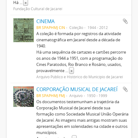
Há
...
»
Fundação Cultural de Jacareí
CINEMA
BR SPAPHMJ CIN
Coleção
1944 - 2012
A coleção é formada por registros da atividade
cinematográfica em Jacareí desde a década de
1940.
Há uma sequência de cartazes e cartões percorre
os anos de 1944 a 1951, com a programação do
Cines Paratodos, Rio Branco e Rosário, usados,
provavelmente
...
»
Arquivo Público e Histórico do Município de Jacareí
CORPORAÇÃO MUSICAL DE JACAREÍ
BR SPAPHMJ FMJ
Arquivo
1950 - 1999
Os documentos testemunham a trajetória da
Corporação Musical de Jacareí desde sua
formação como Sociedade Musical União Operária
de Jacareí. As imagens mais antigas mostram suas
apresentações em solenidades na cidade e outros
municípios.