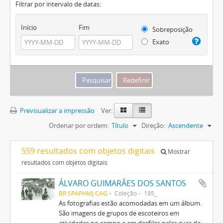
Filtrar por intervalo de datas:
Início
Fim
Sobreposição
Exato
Previsualizar a impressão
Ver:
Ordenar por ordem:
Título
Direção:
Ascendente
559 resultados com objetos digitais
Mostrar
resultados com objetos digitais
ÁLVARO GUIMARÃES DOS SANTOS
BR SPAPHMJ CAG
Coleção
195_
As fotografias estão acomodadas em um álbum.
São imagens de grupos de escoteiros em
atividades no campo e em desfiles pelas ruas de