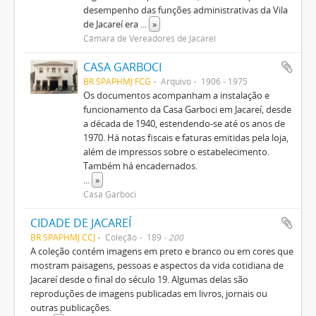
desempenho das funções administrativas da Vila
de Jacareí era
...
»
Câmara de Vereadores de Jacareí
CASA GARBOCI
BR SPAPHMJ FCG
Arquivo
1906 - 1975
Os documentos acompanham a instalação e
funcionamento da Casa Garboci em Jacareí, desde
a década de 1940, estendendo-se até os anos de
1970. Há notas fiscais e faturas emitidas pela loja,
além de impressos sobre o estabelecimento.
Também há encadernados.
...
»
Casa Garboci
CIDADE DE JACAREÍ
BR SPAPHMJ CCJ
Coleção
189
- 200
A coleção contém imagens em preto e branco ou em cores que
mostram paisagens, pessoas e aspectos da vida cotidiana de
Jacareí desde o final do século 19. Algumas delas são
reproduções de imagens publicadas em livros, jornais ou
outras publicações.