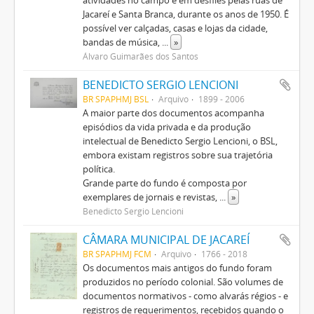
Jacareí e Santa Branca, durante os anos de 1950. É
possível ver calçadas, casas e lojas da cidade,
bandas de música,
...
»
Álvaro Guimarães dos Santos
BENEDICTO SERGIO LENCIONI
BR SPAPHMJ BSL
Arquivo
1899 - 2006
A maior parte dos documentos acompanha
episódios da vida privada e da produção
intelectual de Benedicto Sergio Lencioni, o BSL,
embora existam registros sobre sua trajetória
política.
Grande parte do fundo é composta por
exemplares de jornais e revistas,
...
»
Benedicto Sergio Lencioni
CÂMARA MUNICIPAL DE JACAREÍ
BR SPAPHMJ FCM
Arquivo
1766 - 2018
Os documentos mais antigos do fundo foram
produzidos no período colonial. São volumes de
documentos normativos - como alvarás régios - e
registros de requerimentos, recebidos quando o