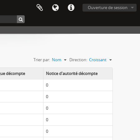
Ouverture de session
Trier par:
Nom
Direction:
Croissant
ique décompte
Notice d'autorité décompte
0
0
0
0
0