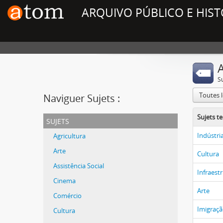
ARQUIVO PÚBLICO E HIST
A
S
Toutes 
Naviguer Sujets :
Sujets t
sujets
Indústri
Agricultura
Arte
Cultura
Assistência Social
Infraest
Cinema
Arte
Comércio
Imigraç
Cultura