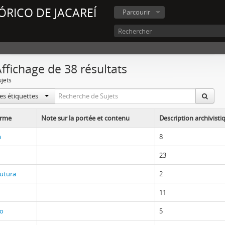
ÓRICO DE JACAREÍ
Parcourir
ffichage de 38 résultats
ujets
les étiquettes
erme
Note sur la portée et contenu
Description archivist
a
8
23
rutura
2
11
ão
5