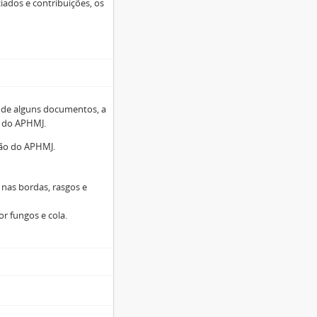
iados e contribuições, os
a de alguns documentos, a
o do APHMJ.
ção do APHMJ.
nas bordas, rasgos e
or fungos e cola.