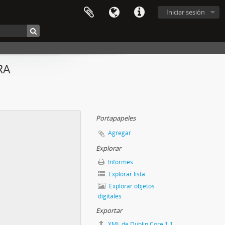
Iniciar sesión
RA
Portapapeles
Agregar
Explorar
Informes
Explorar lista
Explorar objetos
digitales
Exportar
XML de Dublin Core 1.1