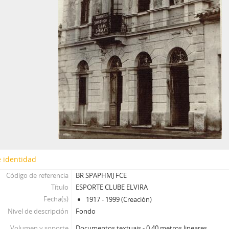
 identidad
Código de referencia
BR SPAPHMJ FCE
Título
ESPORTE CLUBE ELVIRA
Fecha(s)
1917 - 1999 (Creación)
Nivel de descripción
Fondo
Volumen y soporte
Documentos textuais - 0,40 metros lineares