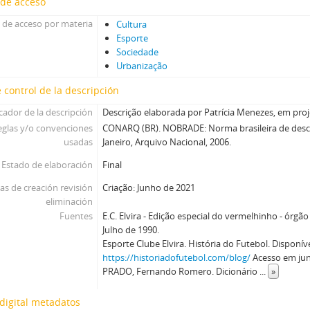
 de acceso
 de acceso por materia
Cultura
Esporte
Sociedade
Urbanização
 control de la descripción
icador de la descripción
Descrição elaborada por Patrícia Menezes, em proje
eglas y/o convenciones
CONARQ (BR). NOBRADE: Norma brasileira de descri
usadas
Janeiro, Arquivo Nacional, 2006.
Estado de elaboración
Final
as de creación revisión
Criação: Junho de 2021
eliminación
Fuentes
E.C. Elvira - Edição especial do vermelhinho - órgão 
Julho de 1990.
Esporte Clube Elvira. História do Futebol. Disponí
https://historiadofutebol.com/blog/
Acesso em jun
PRADO, Fernando Romero. Dicionário
...
»
digital metadatos