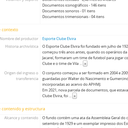
Documentos iconográficos - 146 itens
Documentos sonoros - 01 itens
Documentos trimensionais - 04 itens
 contexto
Nombre del productor
Esporte Clube Elvira
Historia archivística
O Esporte Clube Elvira foi fundado em julho de 192
começou três anos antes, quando os operários da F
Jacareí, formaram um time de futebol para jogar 
Clube e o time de Vila
...
»
Origen del ingreso o
O conjunto começou a ser formado em 2004 e 200
transferencia
guardadas por Walter do Nascimento e Gumercin
incorporadas ao acervo do APHMJ.
Em 2021, nova parcela de documentos, que estava
Clube Elvira, foi
...
»
 contenido y estructura
Alcance y contenido
O fundo contém uma ata da Assembleia Geral do cl
setembro de 1929 e um exemplar impresso dos Esta