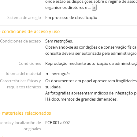
onde estão as disposições sobre o regime de assoc
organismos diretores e
...
»
Sistema de arreglo
Em processo de classificação
 condiciones de acceso y uso
Condiciones de acceso
Sem restrições.
Observando-se as condições de conservação físic
consulta deverá ser autorizada pela administraçã
Condiciones
Reprodução mediante autorização da administra
Idioma del material
portugués
Características físicas y
Os documentos em papel apresentam fragilidades 
requisitos técnicos
sujidade.
As fotografias apresentam indícios de infestação p
Há documentos de grandes dimensões.
 materiales relacionados
tencia y localización de
FCE 001 a 002
originales