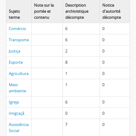
Note sur la
Description
Notice
Sujets
portée et
archivistique
d'autorité
terme
contenu
décompte
décompte
Comércio
6
0
Transporte
6
0
Justiça
2
0
Esporte
8
0
Agricultura
1
0
Meio
1
0
ambiente
Igreja
6
0
Imigraçã
0
0
Assistência
7
0
Social