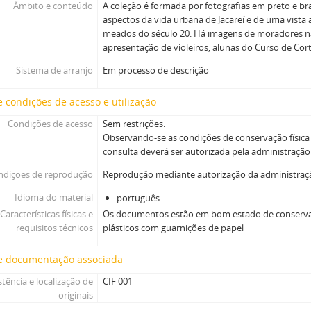
Âmbito e conteúdo
A coleção é formada por fotografias em preto e b
aspectos da vida urbana de Jacareí e de uma vista
meados do século 20. Há imagens de moradores na
apresentação de violeiros, alunas do Curso de Cor
Sistema de arranjo
Em processo de descrição
 condições de acesso e utilização
Condições de acesso
Sem restrições.
Observando-se as condições de conservação físic
consulta deverá ser autorizada pela administraçã
ndiçoes de reprodução
Reprodução mediante autorização da administra
Idioma do material
português
Características físicas e
Os documentos estão em bom estado de conservaç
requisitos técnicos
plásticos com guarnições de papel
e documentação associada
stência e localização de
CIF 001
originais