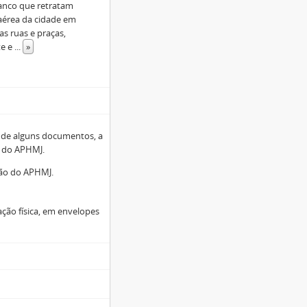
ranco que retratam
 aérea da cidade em
s ruas e praças,
te e
...
»
a de alguns documentos, a
o do APHMJ.
ção do APHMJ.
ão física, em envelopes