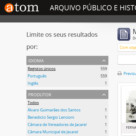
ARQUIVO PÚBLICO E HIST
Limite os seus resultados
D
por:
Com obje
idioma
Registos únicos
559
Previsu
Português
559
Inglês
1
produtor
Todos
Álvaro Guimarães dos Santos
1
Benedicto Sergio Lencioni
1
Câmara de Vereadores de Jacareí
1
FERNA
Câmara Municipal de Jacareí
1