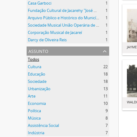
Casa Garboci
1
Fundação Cultural de Jacarehy "José Maria de Abreu"
1
Arquivo Público e Histórico do Município de Jacareí
1
Sociedade Musical União Operária de Jacareí
1
Corporação Musical de Jacareí
1
Darcy de Oliveira Reis
1
JAYM
assunto
Todos
Cultura
22
Educação
18
Sociedade
18
Urbanização
13
Arte
11
WALD
Economia
10
Política
9
Música
8
Assistência Social
7
Indústria
7