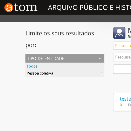
ARQUIVO PÚBLICO E HIST
Limite os seus resultados
R
por:
Pessoa c
tipo de entidade
Todos
Pessoa coletiva
1
test
01
P