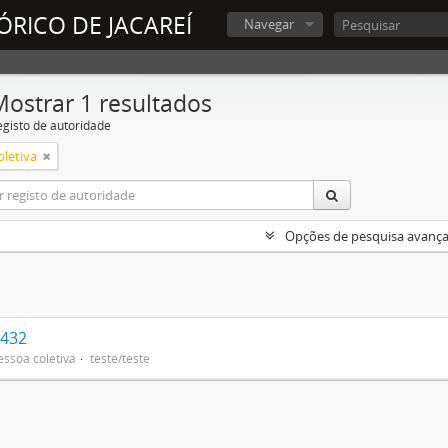
ÓRICO DE JACAREÍ
Navegar
Mostrar 1 resultados
egisto de autoridade
oletiva
Opções de pesquisa avanç
e432
essoa coletiva
teste/teste