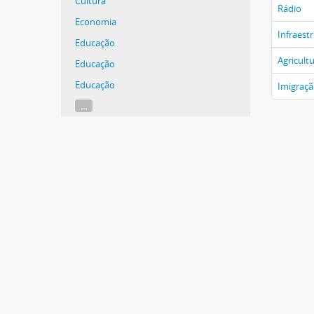
Cultura
Rádio
Economia
Infraest
Educação
Agricult
Educação
Educação
Imigraç
...