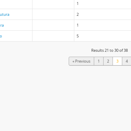
1
rutura
2
ura
1
ão
5
Results 21 to 30 of 38
« Previous
1
2
3
4