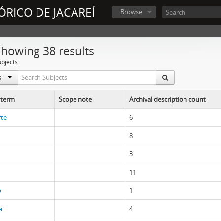
ÓRICO DE JACAREÍ
Browse
Showing 38 results
ubjects
ls
 term
Scope note
Archival description count
rte
6
8
3
11
o
1
a
4