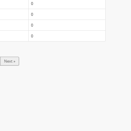
0
0
0
0
Next »