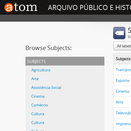
ARQUIVO PÚBLICO E HIST
S
All labe
Browse Subjects:
Subjects
subjects
Transpo
Agricultura
Arte
Esporte
Assistência Social
Cinema
Cinema
Arte
Comércio
Televisã
Cultura
Cultura
Imprens