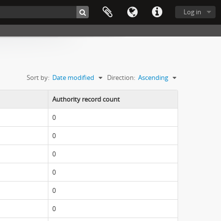
Log in
Sort by:
Date modified
Direction:
Ascending
Authority record count
0
0
0
0
0
0