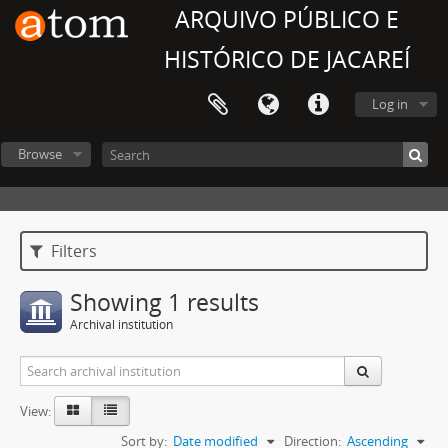
ARQUIVO PÚBLICO E
HISTÓRICO DE JACAREÍ
Log in
Browse
Filters
Showing 1 results
Archival institution
View:
Sort by:
Date modified
Direction:
Ascending