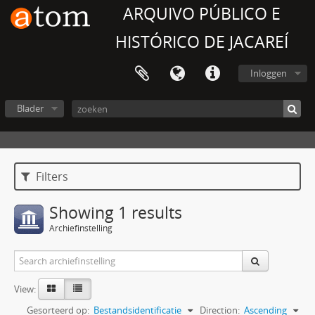
ARQUIVO PÚBLICO E
HISTÓRICO DE JACAREÍ
Inloggen
Blader
Filters
Showing 1 results
Archiefinstelling
View:
Gesorteerd op:
Bestandsidentificatie
Direction:
Ascending