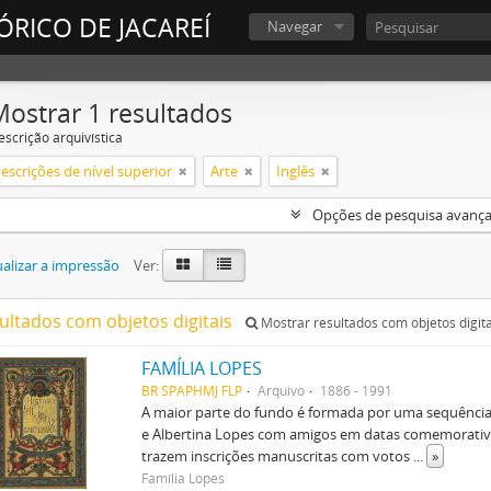
ÓRICO DE JACAREÍ
Navegar
Mostrar 1 resultados
escrição arquivística
escrições de nível superior
Arte
Inglês
Opções de pesquisa avanç
alizar a impressão
Ver:
sultados com objetos digitais
Mostrar resultados com objetos digita
FAMÍLIA LOPES
BR SPAPHMJ FLP
Arquivo
1886 - 1991
A maior parte do fundo é formada por uma sequência d
e Albertina Lopes com amigos em datas comemorativas
trazem inscrições manuscritas com votos
...
»
Família Lopes