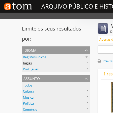
ARQUIVO PÚBLICO E HIST
Limite os seus resultados
D
por:
Apenas d
idioma
Registos únicos
11
Previsu
Inglês
1
Português
1
1 re
assunto
Todos
Cultura
1
Música
1
Política
1
Comércio
1