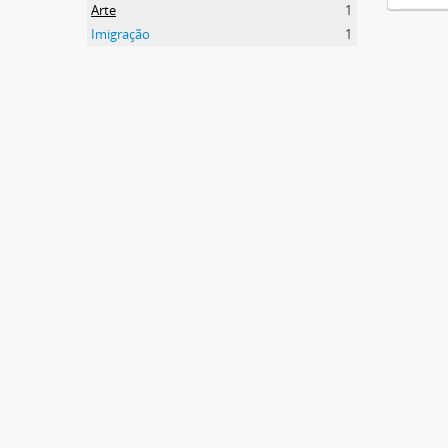
Arte
1
Imigração
1