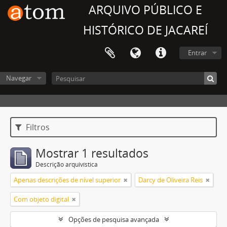
ARQUIVO PÚBLICO E
HISTÓRICO DE JACAREÍ
Entrar
Navegar
Filtros
Mostrar 1 resultados
Descrição arquivística
Apenas descrições de nível superior
Darcy de Oliveira Reis
Com objeto digital
Opções de pesquisa avançada