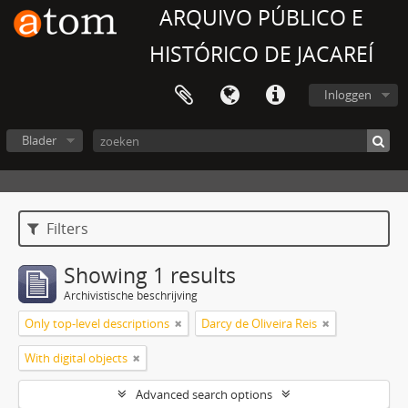
ARQUIVO PÚBLICO E
HISTÓRICO DE JACAREÍ
Inloggen
Blader
Filters
Showing 1 results
Archivistische beschrijving
Only top-level descriptions
Darcy de Oliveira Reis
With digital objects
Advanced search options