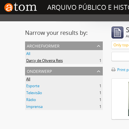
ARQUIVO PÚBLICO E HIST
Narrow your results by:
Ar
archiefvormer
Only top-
All
Darcy de Oliveira Reis
1
onderwerp
Print 
All
Esporte
1
Televisão
1
Rádio
1
Imprensa
1