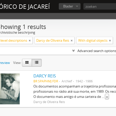
ÓRICO DE JACAREÍ
Blader
Showing 1 results
chivistische beschrijving
level descriptions
Darcy de Oliveira Reis
With digital objects
Advanced search option
preview
View:
DARCY REIS
BR SPAPHMJ FDR
Archief
1942 - 1986
Os documentos acompanham a trajetória profissional 
profissionais no rádio até sua morte, em 1989. Os rec
O documento mais antigo é uma carteira de
...
»
Darcy de Oliveira Reis