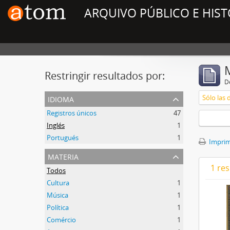
ARQUIVO PÚBLICO E HIST
Restringir resultados por:
De
idioma
Sólo las 
Registros únicos
47
Inglés
1
Portugués
1
Imprimi
materia
1 res
Todos
Cultura
1
Música
1
Política
1
Comércio
1