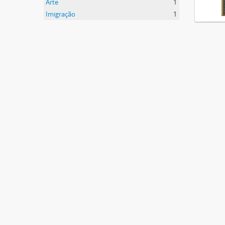
Arte
1
Imigração
1