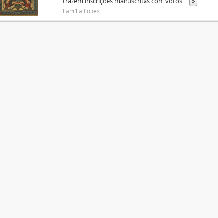
trazem inscrições manuscritas com votos
...
»
Família Lopes