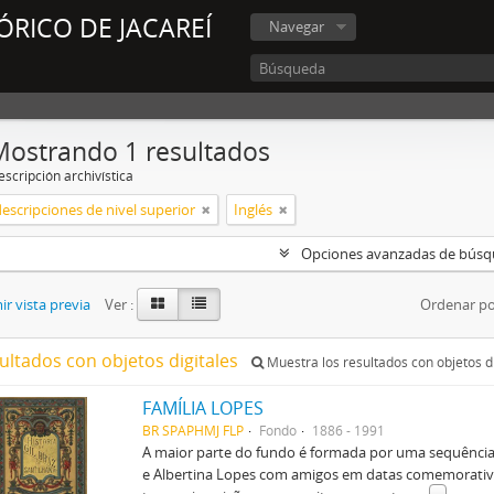
ÓRICO DE JACAREÍ
Navegar
Mostrando 1 resultados
scripción archivística
descripciones de nivel superior
Inglés
Opciones avanzadas de bús
r vista previa
Ver :
Ordenar po
ultados con objetos digitales
Muestra los resultados con objetos di
FAMÍLIA LOPES
BR SPAPHMJ FLP
Fondo
1886 - 1991
A maior parte do fundo é formada por uma sequência d
e Albertina Lopes com amigos em datas comemorativas