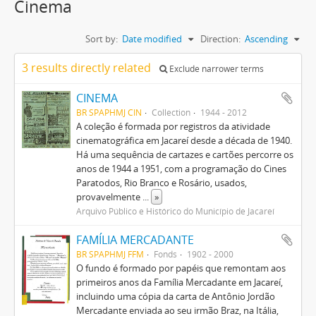
Cinema
Sort by:
Date modified
Direction:
Ascending
3 results directly related
Exclude narrower terms
CINEMA
BR SPAPHMJ CIN
Collection
1944 - 2012
A coleção é formada por registros da atividade
cinematográfica em Jacareí desde a década de 1940.
Há uma sequência de cartazes e cartões percorre os
anos de 1944 a 1951, com a programação do Cines
Paratodos, Rio Branco e Rosário, usados,
provavelmente
...
»
Arquivo Público e Histórico do Município de Jacareí
FAMÍLIA MERCADANTE
BR SPAPHMJ FFM
Fonds
1902 - 2000
O fundo é formado por papéis que remontam aos
primeiros anos da Família Mercadante em Jacareí,
incluindo uma cópia da carta de Antônio Jordão
Mercadante enviada ao seu irmão Braz, na Itália,