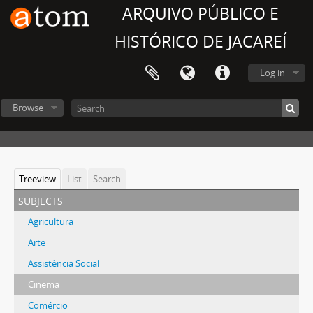
ARQUIVO PÚBLICO E
HISTÓRICO DE JACAREÍ
Log in
Browse
Treeview
List
Search
subjects
Agricultura
Arte
Assistência Social
Cinema
Comércio