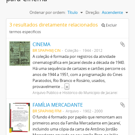
Ordenar por ordem:
Título
Direção:
Ascendente
3 resultados diretamente relacionados
Excluir
termos específicos
CINEMA
BR SPAPHMJ CIN
Coleção
1944 - 2012
A coleção é formada por registros da atividade
cinematográfica em Jacareí desde a década de 1940.
Há uma sequência de cartazes e cartões percorre os
anos de 1944 a 1951, com a programação do Cines
Paratodos, Rio Branco e Rosário, usados,
provavelmente
...
»
Arquivo Público e Histórico do Município de Jacareí
FAMÍLIA MERCADANTE
BR SPAPHMJ FFM
Arquivo
1902 - 2000
O fundo é formado por papéis que remontam aos
primeiros anos da Família Mercadante em Jacareí,
incluindo uma cópia da carta de Antônio Jordão