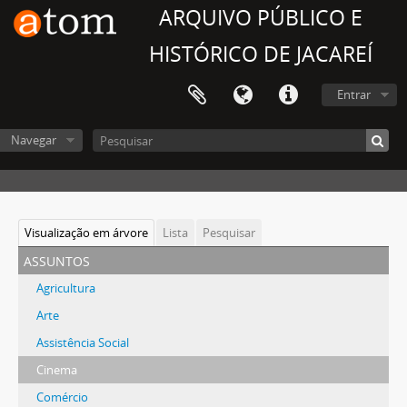
ARQUIVO PÚBLICO E
HISTÓRICO DE JACAREÍ
Entrar
Navegar
Visualização em árvore
Lista
Pesquisar
assuntos
Agricultura
Arte
Assistência Social
Cinema
Comércio