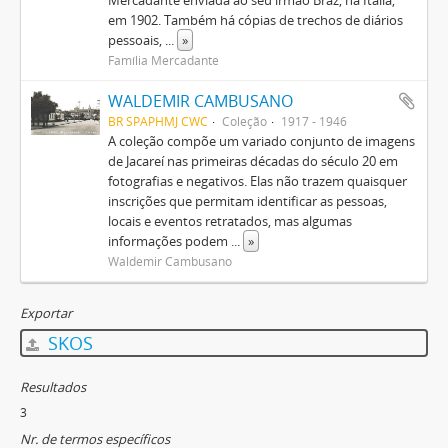
Mercadante enviada ao seu irmão Braz, na Itália,
em 1902. Também há cópias de trechos de diários
pessoais,
...
»
Família Mercadante
WALDEMIR CAMBUSANO
BR SPAPHMJ CWC
Coleção
1917 - 1946
A coleção compõe um variado conjunto de imagens
de Jacareí nas primeiras décadas do século 20 em
fotografias e negativos. Elas não trazem quaisquer
inscrições que permitam identificar as pessoas,
locais e eventos retratados, mas algumas
informações podem
...
»
Waldemir Cambusano
Exportar
SKOS
Resultados
3
Nr. de termos específicos