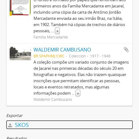
primeiros anos da Família Mercadante em Jacareí,
incluindo uma cópia da carta de Antônio Jordão
Mercadante enviada ao seu irmão Braz, na Itália,
em 1902. Também há cópias de trechos de diários
pessoais,
...
»
Família Mercadante
WALDEMIR CAMBUSANO
BR SPAPHMJ CWC
Colección
1917 - 1946
A coleção compõe um variado conjunto de imagens
de Jacareí nas primeiras décadas do século 20 em
fotografias e negativos. Elas não trazem quaisquer
inscrições que permitam identificar as pessoas,
locais e eventos retratados, mas algumas
informações podem
...
»
Waldemir Cambusano
Exportar
SKOS
Resultados