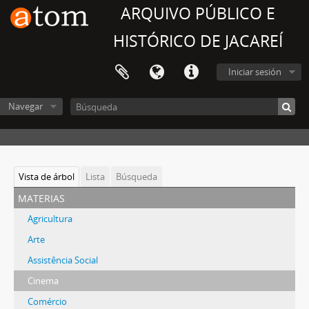
ARQUIVO PÚBLICO E
HISTÓRICO DE JACAREÍ
Iniciar sesión
Navegar
Vista de árbol
Lista
Búsqueda
materias
Agricultura
Arte
Assistência Social
Cinema
Comércio