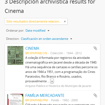
3 Descripción archivística results for
Cinema
Sólo resultados directamente relacionados
Ordenar por:
Date modified
Direction:
Clasificación en orden ascendente
CINEMA
BR SPAPHMJ CIN
Colección
1944 - 2012
A coleção é formada por registros da atividade
cinematográfica em Jacareí desde a década de 1940.
Há uma sequência de cartazes e cartões percorre os
anos de 1944 a 1951, com a programação do Cines
Paratodos, Rio Branco e Rosário, usados,
provavelmente
...
»
Arquivo Público e Histórico do Município de Jacareí
FAMÍLIA MERCADANTE
BR SPAPHMJ FFM
Fondo
1902 - 2000
O fundo é formado por papéis que remontam aos