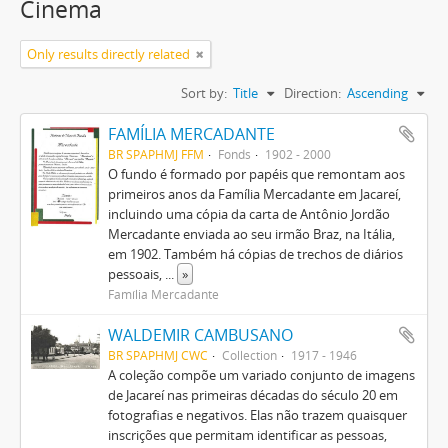
Cinema
Only results directly related
Sort by:
Title
Direction:
Ascending
FAMÍLIA MERCADANTE
BR SPAPHMJ FFM
Fonds
1902 - 2000
O fundo é formado por papéis que remontam aos
primeiros anos da Família Mercadante em Jacareí,
incluindo uma cópia da carta de Antônio Jordão
Mercadante enviada ao seu irmão Braz, na Itália,
em 1902. Também há cópias de trechos de diários
pessoais,
...
»
Família Mercadante
WALDEMIR CAMBUSANO
BR SPAPHMJ CWC
Collection
1917 - 1946
A coleção compõe um variado conjunto de imagens
de Jacareí nas primeiras décadas do século 20 em
fotografias e negativos. Elas não trazem quaisquer
inscrições que permitam identificar as pessoas,