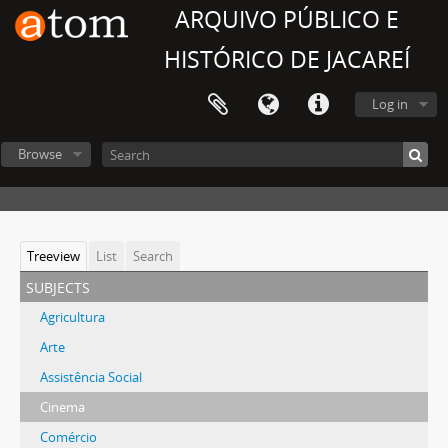
ARQUIVO PÚBLICO E
HISTÓRICO DE JACAREÍ
Log in
Browse
Treeview
List
Search
subjects
Agricultura
Arte
Assistência Social
Cinema
Comércio