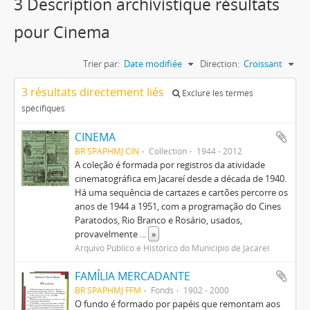
3 Description archivistique résultats
pour Cinema
Trier par:
Date modifiée
Direction:
Croissant
3 résultats directement liés
Exclure les termes
spécifiques
CINEMA
BR SPAPHMJ CIN
Collection
1944 - 2012
A coleção é formada por registros da atividade
cinematográfica em Jacareí desde a década de 1940.
Há uma sequência de cartazes e cartões percorre os
anos de 1944 a 1951, com a programação do Cines
Paratodos, Rio Branco e Rosário, usados,
provavelmente
...
»
Arquivo Público e Histórico do Município de Jacareí
FAMÍLIA MERCADANTE
BR SPAPHMJ FFM
Fonds
1902 - 2000
O fundo é formado por papéis que remontam aos