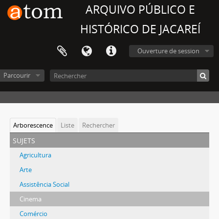
ARQUIVO PÚBLICO E
HISTÓRICO DE JACAREÍ
Ouverture de session
Parcourir
Arborescence
Liste
Rechercher
sujets
Agricultura
Arte
Assistência Social
Cinema
Comércio